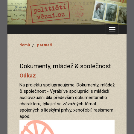
Zobrazit
menu
domů
partneři
Dokumenty, mládež & společnost
Odkaz
Na projektu spolupracujeme: Dokumenty, mládež
& společnost - Vyrábí ve spolupráci s mládeží
audiovizuální díla především dokumentárního
charakteru, týkající se závažných témat
spojených s lidskými právy, xenofobií, rasismem
apod.