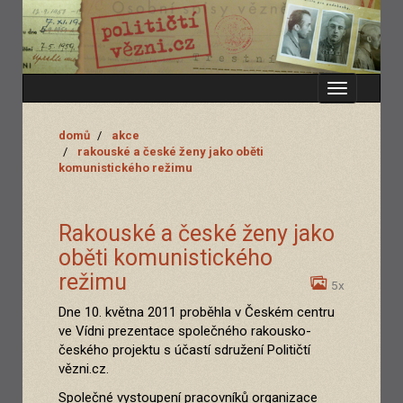
Zobrazit
menu
domů
akce
rakouské a české ženy jako oběti
komunistického režimu
Rakouské a české ženy jako
oběti komunistického
režimu
5x
Dne 10. května 2011 proběhla v Českém centru
ve Vídni prezentace společného rakousko-
českého projektu s účastí sdružení Političtí
vězni.cz.
Společné vystoupení pracovníků organizace