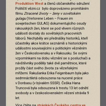
Produktion West
a členů občanského sdružení
Političtí vězni.cz bylo doprovázeno promítáním
filmu
Ztracené životy – ženy v sovětském
gulagu
(Verlorene Leben – Frauen im
sowjetischen GULAG) dokumentujícího osudy
rakouských žen, které se pod vlivem různých
událostí dostaly do sovětských pracovních
táborů. Nechyběly ani přednášky historiků, kteří
účastníky akce krátce seznámili s historickými
událostmi souvisejícími s politickým vězněním
žen v Československu a v Rakousku. Se svými
vzpomínkami na dobu věznění se s posluchači a
návštěvníky podělily také dvě pamětnice, které
prožily část svého života za vězeňskými
mřížemi. Rakušanka Erika Feigenbaum byla jako
sedmnáctiletá odsouzena na nucené práce
v Donbasu (v bývalém SSSR). Češka Hana
Truncová byla odsouzena k trestu 13 let odnětí
svobody a v československém vězení strávila 9
let.
Více čtěte na
stránkách Českého centra ve