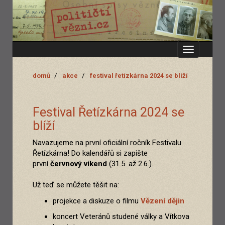
Zobrazit
menu
domů
akce
festival řetízkárna 2024 se blíží
Festival Řetízkárna 2024 se
blíží
Navazujeme na první oficiální ročník Festivalu
Řetízkárna! Do kalendářů si zapište
první
červnový víkend
(31.5. až 2.6.).
Už teď se můžete těšit na:
projekce a diskuze o filmu
Vězení dějin
koncert Veteránů studené války a Vítkova