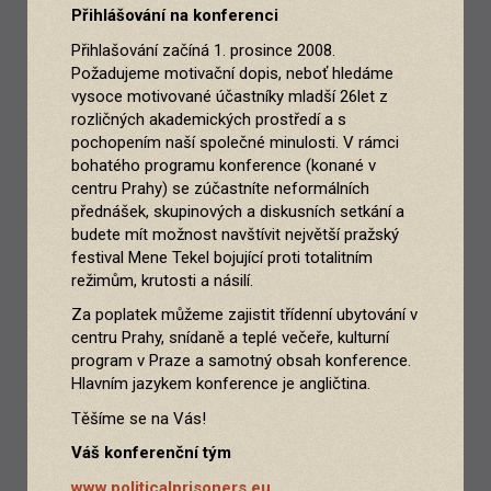
Přihlášování na konferenci
Přihlašování začíná 1. prosince 2008.
Požadujeme motivační dopis, neboť hledáme
vysoce motivované účastníky mladší 26let z
rozličných akademických prostředí a s
pochopením naší společné minulosti. V rámci
bohatého programu konference (konané v
centru Prahy) se zúčastníte neformálních
přednášek, skupinových a diskusních setkání a
budete mít možnost navštívit největší pražský
festival Mene Tekel bojující proti totalitním
režimům, krutosti a násilí.
Za poplatek můžeme zajistit třídenní ubytování v
centru Prahy, snídaně a teplé večeře, kulturní
program v Praze a samotný obsah konference.
Hlavním jazykem konference je angličtina.
Těšíme se na Vás!
Váš konferenční tým
www.politicalprisoners.eu