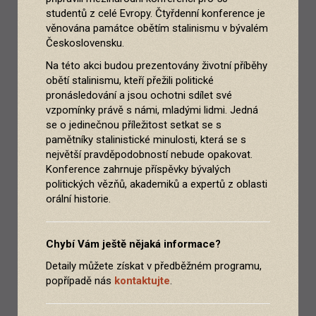
studentů z celé Evropy. Čtyřdenní konference je
věnována památce obětím stalinismu v bývalém
Československu.
Na této akci budou prezentovány životní příběhy
obětí stalinismu, kteří přežili politické
pronásledování a jsou ochotni sdílet své
vzpomínky právě s námi, mladými lidmi. Jedná
se o jedinečnou příležitost setkat se s
pamětníky stalinistické minulosti, která se s
největší pravděpodobností nebude opakovat.
Konference zahrnuje příspěvky bývalých
politických vězňů, akademiků a expertů z oblasti
orální historie.
Chybí Vám ještě nějaká informace?
Detaily můžete získat v předběžném programu,
popřípadě nás
kontaktujte
.