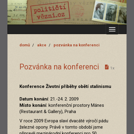
Zobrazit
menu
domů
akce
pozvánka na konferenci
Pozvánka na konferenci
1x
Konference Životní příběhy obětí stalinismu
Datum konání
: 21.-24. 2. 2009
Místo konání
: konferenční prostory Mánes
(Restaurant & Gallery), Praha
V roce 2009 Evropa slaví dvacáté výročí pádu
železné opony. Právě v tomto období jsme
připravili mezinárodní konferenci pro 50