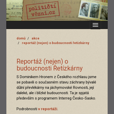
Zobrazit
menu
domů
akce
reportáž (nejen) o budoucnosti řetízkárny
Reportáž (nejen) o
budoucnosti Řetízkárny
S Dominikem Hronem z Českého rozhlasu jsme
se pobavili o současném stavu záchrany bývalé
důlní převlékárny na jáchymovské Rovnosti, její
daleké, ale i blízké budoucnosti. Ta je spjatá
především s programem Interreg Česko-Sasko.
Podrobnosti
v reportáži
.