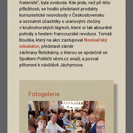
fraternité“, byla svoboda. Kde jinde, než při této
příležitosti, se hodilo představit produkty
komunistické nesvobody v Československu
a seznámit účastníky s uranovými zločiny
v krušnohorských lágrech, které si tak absurdně
pohrály s heslem francouzské revoluce. Tomáš
Bouška, který na akci zastupoval
Novinařský
inkubátor
, představil záměr
záchrany Řetízkárny, o kterou se společně se
Spolkem Političtí vězni.cz snaží, a pozval
přítomné k návštěvě Jáchymova.
Fotogalerie