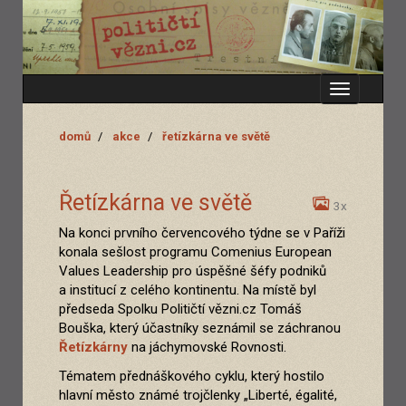
Zobrazit
menu
domů
akce
řetízkárna ve světě
Řetízkárna ve světě
3x
Na konci prvního červencového týdne se v Paříži
konala sešlost programu Comenius European
Values Leadership pro úspěšné šéfy podniků
a institucí z celého kontinentu. Na místě byl
předseda Spolku Političtí vězni.cz Tomáš
Bouška, který účastníky seznámil se záchranou
Řetízkárny
na jáchymovské Rovnosti.
Tématem přednáškového cyklu, který hostilo
hlavní město známé trojčlenky „Liberté, égalité,