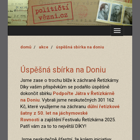
Zobrazit
menu
domů
akce
úspěšná sbírka na doniu
Úspěšná sbírka na Doniu
Jsme zase o trochu blíže k záchraně Řetízkárny.
Díky vašim příspěvkům se podařilo úspěšně
dokončit sbírku
Podpořte Játra v Řetízkárně
na Doniu
. Vybrali jsme neskutečných 301 162
Kč, které využijeme na záchranu
důlní řetízkové
šatny z 50. let na jáchymovské
Rovnosti
a zajištění Festivalu Řetízkárna 2025.
Patří vám za to to největší DÍKY!
Jsme neskutečně šťastní, že kolem iniciativy