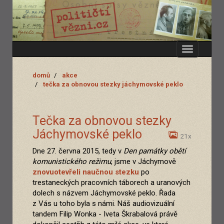
Zobrazit
menu
domů
akce
tečka za obnovou stezky jáchymovské peklo
Tečka za obnovou stezky
Jáchymovské peklo
21x
Dne 27. června 2015, tedy v
Den památky obětí
komunistického režimu
, jsme v Jáchymově
znovuotevřeli naučnou stezku
po
trestaneckých pracovních táborech a uranových
dolech s názvem Jáchymovské peklo. Řada
z Vás u toho byla s námi. Náš audiovizuální
tandem Filip Wonka - Iveta Škrabalová právě