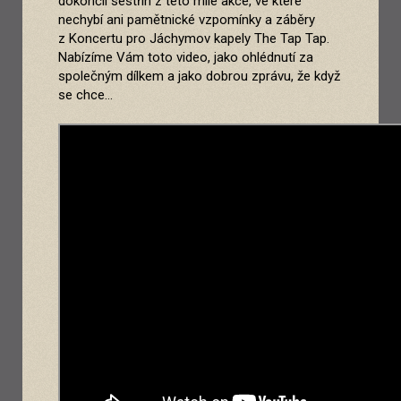
dokončil sestřih z této milé akce, ve které
nechybí ani pamětnické vzpomínky a záběry
z Koncertu pro Jáchymov kapely The Tap Tap.
Nabízíme Vám toto video, jako ohlédnutí za
společným dílkem a jako dobrou zprávu, že když
se chce…