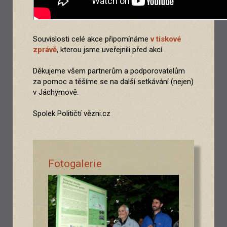
Souvislosti celé akce připomínáme
v tiskové
zprávě
, kterou jsme uveřejnili před akcí.
Děkujeme všem partnerům a podporovatelům
za pomoc a těšíme se na další setkávání (nejen)
v Jáchymově.
Spolek Političtí vězni.cz
Fotogalerie