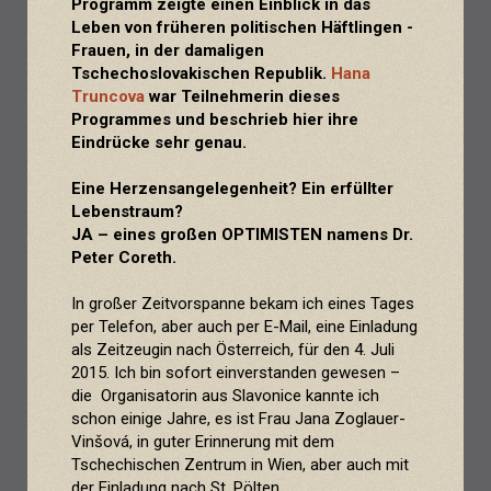
Programm zeigte einen Einblick in das
Leben von früheren politischen Häftlingen -
Frauen, in der damaligen
Tschechoslovakischen Republik.
Hana
Truncova
war Teilnehmerin dieses
Programmes und beschrieb hier ihre
Eindrücke sehr genau.
Eine Herzensangelegenheit? Ein erfüllter
Lebenstraum?
JA – eines großen OPTIMISTEN namens Dr.
Peter Coreth.
In großer Zeitvorspanne bekam ich eines Tages
per Telefon, aber auch per E-Mail, eine Einladung
als Zeitzeugin nach Österreich, für den 4. Juli
2015. Ich bin sofort einverstanden gewesen –
die Organisatorin aus Slavonice kannte ich
schon einige Jahre, es ist Frau Jana Zoglauer-
Vinšová, in guter Erinnerung mit dem
Tschechischen Zentrum in Wien, aber auch mit
der Einladung nach St. Pölten…