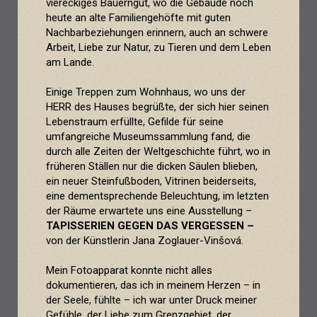
viereckiges Bauerngut, wo die Gebäude noch
heute an alte Familiengehöfte mit guten
Nachbarbeziehungen erinnern, auch an schwere
Arbeit, Liebe zur Natur, zu Tieren und dem Leben
am Lande.
Einige Treppen zum Wohnhaus, wo uns der
HERR des Hauses begrüßte, der sich hier seinen
Lebenstraum erfüllte, Gefilde für seine
umfangreiche Museumssammlung fand, die
durch alle Zeiten der Weltgeschichte führt, wo in
früheren Ställen nur die dicken Säulen blieben,
ein neuer Steinfußboden, Vitrinen beiderseits,
eine dementsprechende Beleuchtung, im letzten
der Räume erwartete uns eine Ausstellung –
TAPISSERIEN GEGEN DAS VERGESSEN –
von der Künstlerin Jana Zoglauer-Vinšová.
Mein Fotoapparat konnte nicht alles
dokumentieren, das ich in meinem Herzen – in
der Seele, fühlte – ich war unter Druck meiner
Gefühle, der Liebe zum Grenzgebiet, der