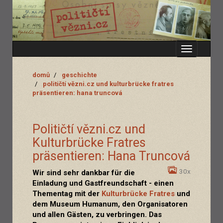
Zobrazit
menu
domů
geschichte
političtí vězni.cz und kulturbrücke fratres
präsentieren: hana truncová
Političtí vězni.cz und
Kulturbrücke Fratres
präsentieren: Hana Truncová
30x
Wir sind sehr dankbar für die
Einladung und Gastfreundschaft - einen
Thementag mit der
Kulturbrücke Fratres
und
dem Museum Humanum, den Organisatoren
und allen Gästen, zu verbringen. Das