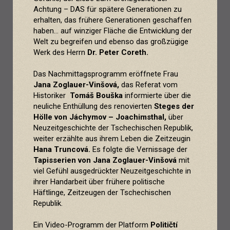
Achtung – DAS für spätere Generationen zu
erhalten, das frühere Generationen geschaffen
haben... auf winziger Fläche die Entwicklung der
Welt zu begreifen und ebenso das großzügige
Werk des Herrn
Dr. Peter Coreth.
Das Nachmittagsprogramm eröffnete Frau
Jana Zoglauer-Vin
šová,
das Referat vom
Historiker
Tom
áš
Bouška
informierte über die
neuliche Enthüllung des renovierten
Steges der
Hölle von
Jáchymov
– Joachimsthal,
über
Neuzeitgeschichte der Tschechischen Republik,
weiter erzählte aus ihrem Leben die Zeitzeugin
Hana Truncov
á.
Es folgte die Vernissage der
Tapisserien von Jana Zoglauer-Vin
šová
mit
viel Gefühl ausgedrückter Neuzeitgeschichte in
ihrer Handarbeit über frühere politische
Häftlinge, Zeitzeugen der Tschechischen
Republik.
Ein Video-Programm der Platform
Političtí