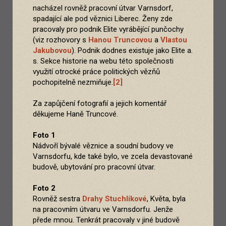
nacházel rovněž pracovní útvar Varnsdorf,
spadající ale pod věznici Liberec. Ženy zde
pracovaly pro podnik Elite vyrábějící punčochy
(viz rozhovory s
Hanou Truncovou
a
Vlastou
Jakubovou
). Podnik dodnes existuje jako Elite a.
s. Sekce historie na webu této společnosti
využití otrocké práce politických vězňů
pochopitelně nezmiňuje.
[2]
Za zapůjčení fotografií a jejich komentář
děkujeme Haně Truncové.
Foto 1
Nádvoří bývalé věznice a soudní budovy ve
Varnsdorfu, kde také bylo, ve zcela devastované
budově, ubytování pro pracovní útvar.
Foto 2
Rovněž sestra
Drahy Stuchlíkové
, Květa, byla
na pracovním útvaru ve Varnsdorfu. Jenže
přede mnou. Tenkrát pracovaly v jiné budově