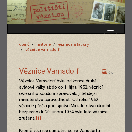
Zobrazit
menu
domů
historie
věznice a tábory
věznice varnsdorf
Věznice Varnsdorf
6x
Věznice Varnsdorf byla, od konce druhé
světové války až do do 1. října 1952, věznicí
okresního soudu a spravovalo ji tehdejší
ministerstvo spravedlnosti. Od roku 1952
věznice přešla pod správu Ministerstva národní
bezpečnosti. 20. února 1954 byla tato věznice
zrušena.
[1]
Kromě věznice samotné se ve Vansdorfu