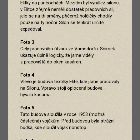
Elitky na punčochách. Mezitím byl vynález silonu,
v Elitce zřejmě neměli dostatek pracovních sil,
jelo se na tři směny, přičemž holčičky chodily
pouze na ty noční. Silon se tenkrát určitě
expedoval.
Foto 3
Cely pracovního útvaru ve Varnsdorfu. Snímek
ukazuje úplně logicky, že jsme viděly
z pracoviště do oken kasáren.
Foto 4
Vlevo je budova textilky Elite, kde jsme pracovaly
na Silonu. Vpravo stojí oplocená budova –
bývalá kasárna.
Foto 5
Tato budova sloužila v roce 1953 (možná
částečně) vojákům. Před budovou byla strážní
budka, kde sloužil voják nonstop.