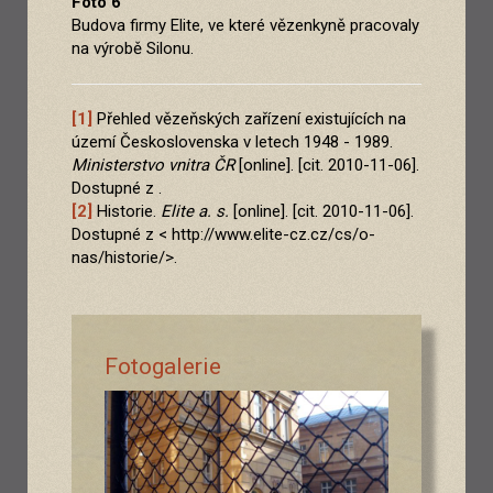
Foto 6
Budova firmy Elite, ve které vězenkyně pracovaly
na výrobě Silonu.
[1]
Přehled vězeňských zařízení existujících na
území Československa v letech 1948 - 1989.
Ministerstvo vnitra ČR
[online]. [cit. 2010-11-06].
Dostupné z .
[2]
Historie.
Elite a. s.
[online]. [cit. 2010-11-06].
Dostupné z < http://www.elite-cz.cz/cs/o-
nas/historie/>.
Fotogalerie