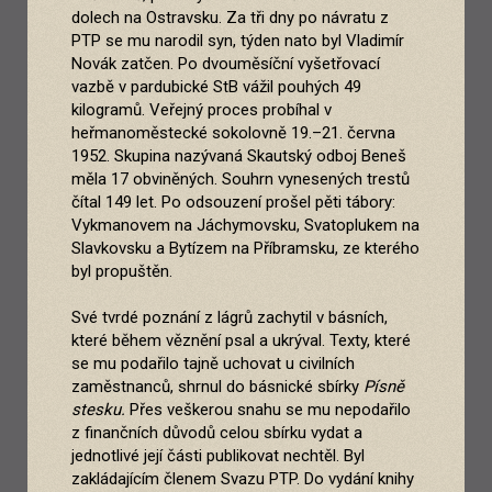
dolech na Ostravsku. Za tři dny po návratu z
PTP se mu narodil syn, týden nato byl Vladimír
Novák zatčen. Po dvouměsíční vyšetřovací
vazbě v pardubické StB vážil pouhých 49
kilogramů. Veřejný proces probíhal v
heřmanoměstecké sokolovně 19.–21. června
1952. Skupina nazývaná Skautský odboj Beneš
měla 17 obviněných. Souhrn vynesených trestů
čítal 149 let. Po odsouzení prošel pěti tábory:
Vykmanovem na Jáchymovsku, Svatoplukem na
Slavkovsku a Bytízem na Příbramsku, ze kterého
byl propuštěn.
Své tvrdé poznání z lágrů zachytil v básních,
které během věznění psal a ukrýval. Texty, které
se mu podařilo tajně uchovat u civilních
zaměstnanců, shrnul do básnické sbírky
Písně
stesku.
Přes veškerou snahu se mu nepodařilo
z finančních důvodů celou sbírku vydat a
jednotlivé její části publikovat nechtěl. Byl
zakládajícím členem Svazu PTP. Do vydání knihy