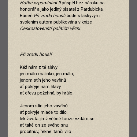
Hořké vzpomínání II
přispěl bez nároku na
honorář a jako jediný pisatel z Pardubicka.
Báseň
Při zrodu houslí
bude s laskyvým
svolením autora publikována v knize
Českoslovenští političtí vězni
.
Při zrodu houslí
Kéž nám z té slávy
jen málo malinko, jen málo,
jenom stín jeho vavřínů
ať pokryje nám hlavy
ať dřevu požehná, by hrálo.
Jenom stín jeho vavřínů
ať pokryje mladé to dílo,
lék života jímž věčné touze vzdám se
ať také on ze svého snu
procitnuv, řekne: tanči vílo.