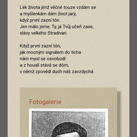
Lék života jímž věčné touze vzdám se
a myšlenkám dám život jarý,
když první zazní tón.
Jen málo jsme, Ty, já Tvůj učeň zase,
slávy velkého Stradivari.
Když první zazní tón,
jak mocným signálem do ticha
nám mysl se osvobodí
a z houslí stává se dóm,
v němž zpovědí duch náš zavzdychá.
Fotogalerie