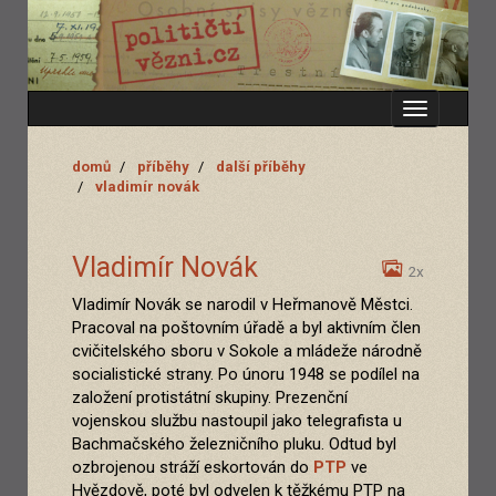
Zobrazit
menu
domů
příběhy
další příběhy
vladimír novák
Vladimír Novák
2x
Vladimír Novák se narodil v Heřmanově Městci.
Pracoval na poštovním úřadě a byl aktivním člen
cvičitelského sboru v Sokole a mládeže národně
socialistické strany. Po únoru 1948 se podílel na
založení protistátní skupiny. Prezenční
vojenskou službu nastoupil jako telegrafista u
Bachmačského železničního pluku. Odtud byl
ozbrojenou stráží eskortován do
PTP
ve
Hvězdově, poté byl odvelen k těžkému PTP na