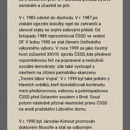
semináře a účastnil se jich.
V r. 1985 odešel do důchodu. V r. 1987 po
získání výjezdní doložky vyjel do zahraničí a
obnovil styky se svými exilovými přáteli. Od
listopadu 1989 reprezentoval ČSSD ve vedení
OF. V lednu 1990 se stal členem Ústředního
výkonného výboru. V roce 1999 se jako čestný
host zúčastnil XXVIII. sjezdu ČSSD, kde přednesl
vzpomínkovou řeč na popravené a nedoživší
sociální demokraty: zde také vystoupil s
návrhem na zřízení památníku-skanzenu
„Trestní tábor Vojna“. V r. 1999 byl také jedním z
hlavních svědků, kteří dosvědčovali kontinuitu
mezi předúnorovou, exilovou a polistopadovou
ČSSD před Ústavním soudem v Brně. Soud
potom následně přiznal vlastnické právo ČSSD
na areál pražského Lidového domu.
V r. 1990 byl Jaroslav Kohout promován
doktorem filosofie a stal se odborným