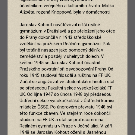
účastníkem veřejného a kulturního života. Matka
Alžběta, rozená Knoppová, byla v domácnosti.
Jaroslav Kohout navštěvoval nižší reálné
gymnázium v Bratislavě a po přeložení jeho otce
do Prahy dokončil v r. 1943 středoškolské
vzdělání na pražském Reálném gymnáziu. Pak
byl totálně nasazen jako pomocný dělník v
zemědělství a později v uhelných dolech. V
květnu 1945 se Jaroslav Kohout účastnil
Pražského povstání při osvobozování Prahy. Od
roku 1945 studoval filosofii a ruštinu na FF UK.
Začal se angažovat ve studentském hnutí a stal
se předsedou Fakultní sekce vysokoškoláků FF
UK. Od října 1947 do února 1948 byl předsedou
Ústřední sekce vysokoškoláků v Ústřední komisi
mládeže ČSSD. Po únorovém převratu 1948 byl
této funkce zbaven. Ve stejném roce dokončil
studium na FF UK a stal se profesorem na
Reálném gymnáziu v Praze v Ječné ulici. V září
1948 se Jaroslav Kohout oženil s Jasněnou