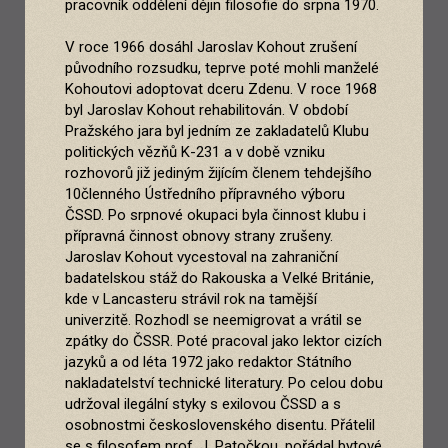
pracovník oddělení dějin filosofie do srpna 1970.
V roce 1966 dosáhl Jaroslav Kohout zrušení
původního rozsudku, teprve poté mohli manželé
Kohoutovi adoptovat dceru Zdenu. V roce 1968
byl Jaroslav Kohout rehabilitován. V období
Pražského jara byl jedním ze zakladatelů Klubu
politických vězňů K-231 a v době vzniku
rozhovorů již jediným žijícím členem tehdejšího
10členného Ústředního přípravného výboru
ČSSD. Po srpnové okupaci byla činnost klubu i
přípravná činnost obnovy strany zrušeny.
Jaroslav Kohout vycestoval na zahraniční
badatelskou stáž do Rakouska a Velké Británie,
kde v Lancasteru strávil rok na tamější
univerzitě. Rozhodl se neemigrovat a vrátil se
zpátky do ČSSR. Poté pracoval jako lektor cizích
jazyků a od léta 1972 jako redaktor Státního
nakladatelství technické literatury. Po celou dobu
udržoval ilegální styky s exilovou ČSSD a s
osobnostmi československého disentu. Přátelil
se s filosofem prof. J. Patočkou, pořádal bytové