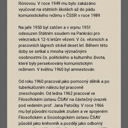
Rónovou. V roce 1949 mu bylo zakázáno
vyučovat na státních školách až do pádu
komunistického režimu v ČSSR v roce 1989.
Na jaře 1950 byl zatčen a v srpnu 1951
odsouzen Státním soudem na Pankráci pro
velezradu k 12-ti letům vězení. V čs. věznicích a
pracovních lágrech strávil deset let. Během této
doby se setkal s mnoha význačnými
osobnostmi čs. politického a kulturního života,
které byly persekvovány komunistickým
režimem. V květnu 1960 byl amnestován.
Od roku 1960 pracoval jako pomocný dělník a po
tuberkulózním nálezu byl pracovně
zneschopněn. Od ledna 1962 pracoval ve
Filosofickém ústavu ČSAV na částečný úvazek
pod vedením prof. Jana Patočky. V roce 1966
mu byl původní rozsudek zrušen a ve spojeném
Filosofickém a Sociologickém ústavu ČSAV
působil jako knihovník a později jako odborný