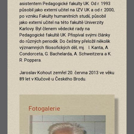
asistentem Pedagogické fakulty UK. Od r. 1993
působil jako externí učitel na IZV UK a od r. 2000,
po vzniku Fakulty humanitních studií, působil
jako externí učitel na této fakultě Univerzity
Karlovy. Byl členem vědecké rady na
Pedagogické fakultě UK. Přispíval svými články
do různých periodik. Do češtiny přeložil několik
významných filosofických děl, mj. I. Kanta, A.
Condorceta, G. Bachelarda, A. Schweitzera a K.
R. Poppera.
Jaroslav Kohout zemřel 20. června 2013 ve věku
89 let v Klučově u Českého Brodu.
Fotogalerie