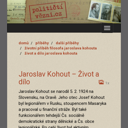
Zobrazit
menu
domů
příběhy
další příběhy
životní příběh filosofa jaroslava kohouta
život a dílo jaroslava kohouta
Jaroslav Kohout – Život a
dílo
1x
Jaroslav Kohout se narodil 5. 2. 1924 na
Slovensku, na Oravě. Jeho otec Josef Kohout
byl legionářem v Rusku, stoupencem Masaryka
a pracoval u finanční stráže. Byl také
funkcionářem tehdejší Čs. sociálně
demokratické strany dělnické a Čs. obce
legionářské. Po celý život byl aktivním